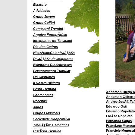
Estatuto
Atividades
Grupo Jovem
Grupo Colibri
Compagni Trentini
Arquivo FotogrÃ¡fico
Integrantes do Tosarami
Rio dos Cedros
HistÃ³rico/ColonizaÃ§Ã£o
RelaÃ§Ã£o de Imigrantes
Escritores Riocedrenses
Levantamento Tumular
Os Costumes
Il Nostro Dialetto
Festa Trentina
Anderson Diego K
Sobrenomes
Anderson Gilberto
Receitas
Andrey JosÃ© Taf
Eduardo Osti
Jogos
Eduardo Ropelato
Grupos Musicais
EloÃ­sa Ropelato
Sociedade Cooperativa
Fernanda Sagas
TradiÃ§Ãµes Trentinas
Franciane Menest
Franciele Menestr
HistÃ³ria Trentina