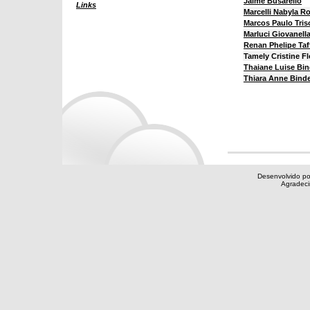
Jaime Busarello
Links
Marcelli Nabyla R
Marcos Paulo Tris
Marluci Giovanell
Renan Phelipe Taf
Tamely Cristine Fl
Thaiane Luise Bind
Thiara Anne Binde
Desenvolvido po
Agradec