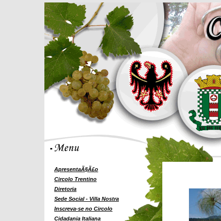
ApresentaÃ§Ã£o
Circolo Trentino
Diretoria
Sede Social - Villa Nostra
Inscreva-se no Circolo
Cidadania Italiana