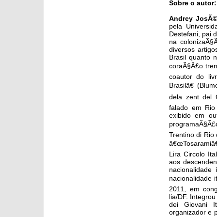
Sobre o autor:
Andrey JosÃ©
pela Universi
Destefani, pai 
na colonizaÃ§
diversos artigo
Brasil quanto 
coraÃ§Ã£o trent
coautor do liv
Brasilâ€ (Blu
dela zent del 
falado em Rio 
exibido em ou
programaÃ§Ã£o
Trentino di Ri
â€œTosaramiâ€.
Lira Circolo It
aos descenden
nacionalidade
nacionalidade i
2011, em congr
lia/DF. Integr
dei Giovani I
organizador e 