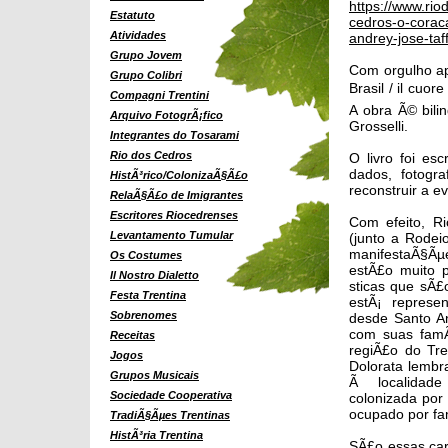
https://www.rio
Estatuto
cedros-o-coracao
Atividades
andrey-jose-taf
Grupo Jovem
Com orgulho ap
Grupo Colibri
Brasil / il cuor
Compagni Trentini
A obra Ã© bili
Arquivo FotogrÃ¡fico
Grosselli.
Integrantes do Tosarami
Rio dos Cedros
O livro foi es
dados, fotogra
HistÃ³rico/ColonizaÃ§Ã£o
reconstruir a e
RelaÃ§Ã£o de Imigrantes
Escritores Riocedrenses
Com efeito, R
Levantamento Tumular
(junto a Rodei
manifestaÃ§Ãµes
Os Costumes
estÃ£o muito 
Il Nostro Dialetto
sticas que sÃ£o
Festa Trentina
estÃ¡ represe
Sobrenomes
desde Santo An
com suas famÃ
Receitas
regiÃ£o do Tren
Jogos
Dolorata lembr
Grupos Musicais
Ã localidade
Sociedade Cooperativa
colonizada por 
ocupado por fam
TradiÃ§Ãµes Trentinas
HistÃ³ria Trentina
SÃ£o essas cara