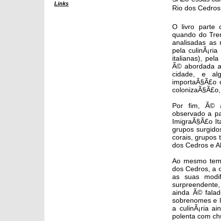
Links
Rio dos Cedros
O livro parte 
quando do Tren
analisadas as 
pela culinÃ¡ria
italianas), pe
Ã© abordada a 
cidade, e al
importaÃ§Ã£o d
colonizaÃ§Ã£o,
Por fim, Ã© a
observado a pa
ImigraÃ§Ã£o It
grupos surgidos
corais, grupos 
dos Cedros e Al
Ao mesmo tempo
dos Cedros, a 
as suas modi
surpreendente,
ainda Ã© falad
sobrenomes e l
a culinÃ¡ria a
polenta com ch