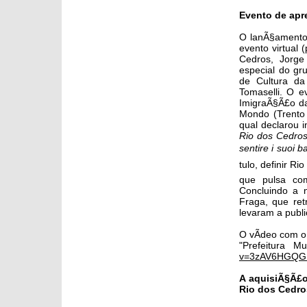
Evento de apr
O lanÃ§amento 
evento virtual
Cedros, Jorge 
especial do gr
de Cultura da
Tomaselli. O e
ImigraÃ§Ã£o da
Mondo (Trento 
qual declarou 
Rio dos Cedros 
sentire i suoi ba
tulo, definir R
que pulsa com
Concluindo a 
Fraga, que re
levaram a publi
O vÃ­deo com o
"Prefeitura M
v=3zAV6HGQG
A aquisiÃ§Ã£o 
Rio dos Cedro